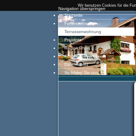
Wir benutzen Cookies für die Funk
Navigation überspringen
Startseite
Ferienwohnung
Terrassenwohnung
Preisliste
Region Rhön
Kontakt & Impressum
Datenschutz
So finden Sie uns