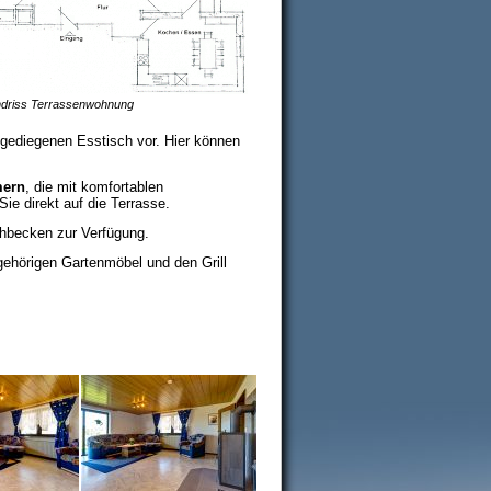
driss Terrassenwohnung
 gediegenen Esstisch vor. Hier können
mern
, die mit komfortablen
e direkt auf die Terrasse.
becken zur Verfügung.
ehörigen Gartenmöbel und den Grill