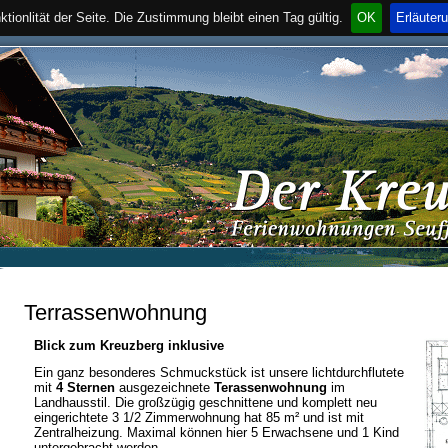
tionlität der Seite. Die Zustimmung bleibt einen Tag gültig.
OK
Erläuter
Terrassenwohnung
Blick zum Kreuzberg inklusive
Ein ganz besonderes Schmuckstück ist unsere lichtdurchflutete
mit
4 Sternen
ausgezeichnete
Terassenwohnung
im
Landhausstil. Die großzügig geschnittene und komplett neu
eingerichtete 3 1/2 Zimmerwohnung hat 85 m² und ist mit
Zentralheizung. Maximal können hier 5 Erwachsene und 1 Kind
untergebracht werden.