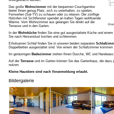
Das große
Wohnzimmer
mit der bequemen Couchgarnitur
bietet Ihnen genug Platz, sich zu unterhalten, zu spielen,
Fernsehen (Sat-TV) zu schauen oder zu relaxen. Der zünftige
Holzofen mit Sichtfenster spendet an kalten Tagen wohltuende
Wärme. Vom Wohnzimmer aus gelangen Sie direkt auf die
Grun
Terrasse und in den Garten.
In der
Wohnküche
finden Sie eine gut ausgestattete Küche und einem
Sie nach Herzenslust kochen und schlemmen.
Erholsamen Schlaf finden Sie in unseren beiden separaten
Schlafzim
Doppelbetten ausgestattet sind. Von einem der Schlafzimmer kommen Si
Im geräumigen
Badezimmer
stehen Ihnen Dusche, WC und Handwasch
Auf der
Terrasse
und im Garten können Sie das Gartenhaus, die dazu g
nutzen.
Kleine Haustiere sind nach Voranmeldung erlaubt.
Bildergalerie